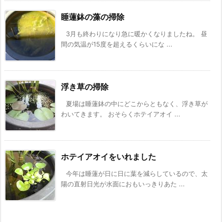
睡蓮鉢の藻の掃除
3月も終わりになり急に暖かくなりましたね。 昼
間の気温が15度を超えるくらいにな ...
浮き草の掃除
夏場は睡蓮鉢の中にどこからともなく、浮き草が
わいてきます。 おそらくホテイアオイ ...
ホテイアオイをいれました
今年は睡蓮が日に日に葉を減らしているので、太
陽の直射日光が水面におもいっきりあた ...