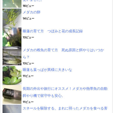
16ビュー
メダカの卵
14ビュー
睡蓮の育て方 つぼみと花の成長記録
13ビュー
メダカの稚魚の育て方 死ぬ原因と餌やりはいつか
ら？
13ビュー
睡蓮も葉っぱが異様に大きいな
11ビュー
長期の外出や旅行にオススメ！メダカや熱帯魚の自動
餌やり機で留守中も安心。
11ビュー
スネールを駆除する。まれに弱ったメダカを食べる害