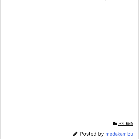
水生植物
Posted by
medakamizu