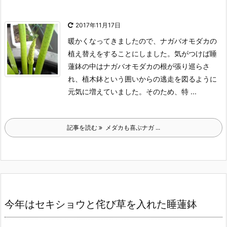
2017年11月17日
暖かくなってきましたので、
ナガバオモダカの
植え替えをすることにしました。
気がつけば睡
蓮鉢の中はナガバオモダカの根が張り巡らさ
れ、植木鉢という囲いからの逃走を図るように
元気に増えていました。
そのため、特 ...
記事を読む
メダカも喜ぶナガ ...
今年はセキショウと侘び草を入れた睡蓮鉢