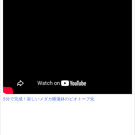
5分で完成！寂しいメダカ睡蓮鉢のビオトープ化