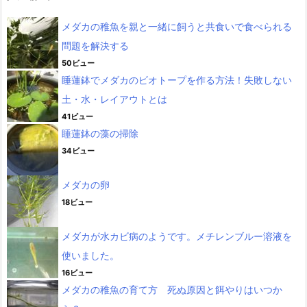
メダカの稚魚を親と一緒に飼うと共食いで食べられる
問題を解決する
50ビュー
睡蓮鉢でメダカのビオトープを作る方法！失敗しない
土・水・レイアウトとは
41ビュー
睡蓮鉢の藻の掃除
34ビュー
メダカの卵
18ビュー
メダカが水カビ病のようです。メチレンブルー溶液を
使いました。
16ビュー
メダカの稚魚の育て方 死ぬ原因と餌やりはいつか