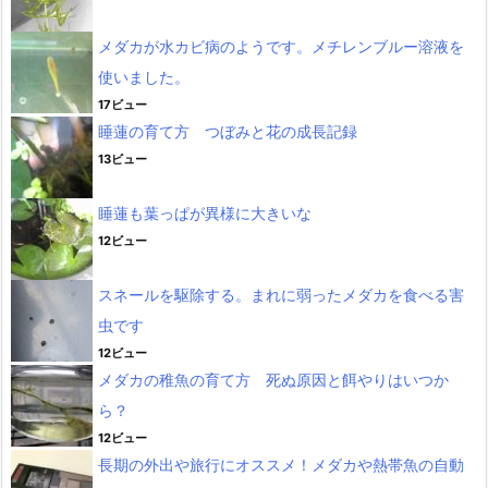
メダカが水カビ病のようです。メチレンブルー溶液を
使いました。
17ビュー
睡蓮の育て方 つぼみと花の成長記録
13ビュー
睡蓮も葉っぱが異様に大きいな
12ビュー
スネールを駆除する。まれに弱ったメダカを食べる害
虫です
12ビュー
メダカの稚魚の育て方 死ぬ原因と餌やりはいつか
ら？
12ビュー
長期の外出や旅行にオススメ！メダカや熱帯魚の自動