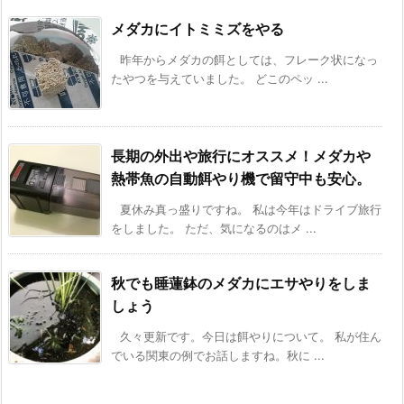
メダカにイトミミズをやる
昨年からメダカの餌としては、フレーク状になっ
たやつを与えていました。 どこのペッ ...
長期の外出や旅行にオススメ！メダカや
熱帯魚の自動餌やり機で留守中も安心。
夏休み真っ盛りですね。 私は今年はドライブ旅行
をしました。 ただ、気になるのはメ ...
秋でも睡蓮鉢のメダカにエサやりをしま
しょう
久々更新です。今日は餌やりについて。 私が住ん
でいる関東の例でお話しますね。秋に ...